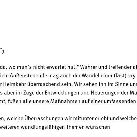
WARUM DER WAND
 da, wo manʼs nicht erwartet hat." Wahrer und treffender 
UMFRAGE
ele Außenstehende mag auch der Wandel einer (fast) 115 J
Die Heimkehr in der
Heimkehr überraschend sein. Wir sehen ihn im Sinne unse
Marktforschung
s aber im Zuge der Entwicklungen und Neuerungen der Mark
, fußen alle unsere Maßnahmen auf einer umfassenden 
n, welche Überraschungen wir mitunter erlebt und welche 
n weiteren wandlungsfähigen Themen wünschen