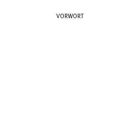
VORWORT
in
ALL