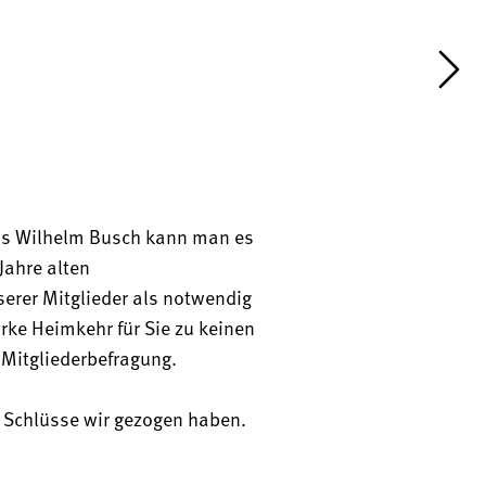
EL UNSER LEBEN BESTIMMT
als Wilhelm Busch kann man es 
UMDENKEN
ahre alten 
Die wichtigsten 
rer Mitglieder als notwendig 
Wohntrends der Zukunft
e Heimkehr für Sie zu keinen 
Mitgliederbefragung.
Schlüsse wir gezogen haben. 