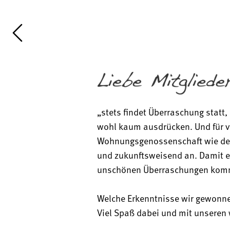
„stets findet Überraschung statt,
UMBAU
wohl kaum ausdrücken. Und für vi
Die Hildesheimer Straße 89 
Wohnungsgenossenschaft wie der 
bekommt ein neues Gesicht
und zukunftsweisend an. Damit e
unschönen Überraschungen kommt
Welche Erkenntnisse wir gewonne
Viel Spaß dabei und mit unsere