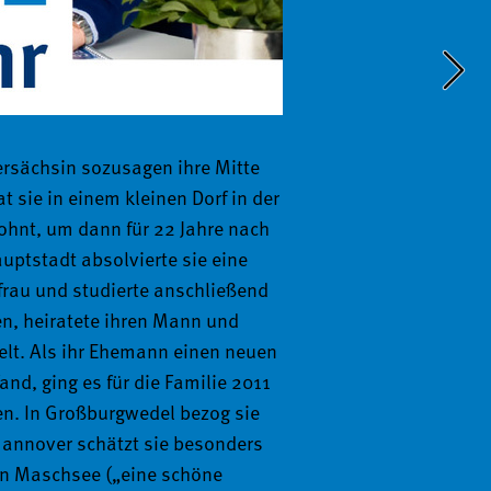
Mitglieder, also Sie, befragt, 
e möchten wir an dieser Stelle 
rsächsin sozusagen ihre Mitte 
t sie in einem kleinen Dorf in der 
nt, um dann für 22 Jahre nach 
auptstadt absolvierte sie eine 
lich, dass wir intensiv an Ihrer 
rau und studierte anschließend 
 haben wir Ihre Kritik beim 
n, heiratete ihren Mann und 
chbarkeit und Problembehebung 
lt. Als ihr Ehemann einen neuen 
arbeiten an der Lösung (siehe 
nd, ging es für die Familie 2011 
Bereichen steht das Feedback zum 
n. In Großburgwedel bezog sie 
erer Agenda und wir sind 
Hannover schätzt sie besonders 
 – für unsere Mitglieder direkt 
n Maschsee („eine schöne 
n für Verbesserungen zu sorgen. 