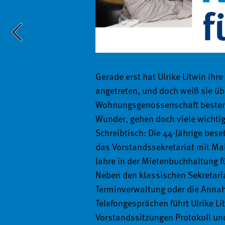
Im Sommer haben wir gemeinsam m
wie ­zufrieden Sie mit unseren Le
Gerade erst hat Ulrike Litwin ihre
mit Ihnen teilen.
angetreten, und doch weiß sie übe
Wohnungsgenossenschaft bestens
Wunder, gehen doch viele wichtig
Wir haben „Sie“ befragt. Konkret 
Schreibtisch: Die 44-Jährige bese
eine belastbare Stichprobe von 3
das Vorstandssekretariat mit Mai
unter unseren Mitgliedern gesam
Jahre in der Mietenbuchhaltung fü
Daten des Instituts konnten die A
Neben den klassischen Sekretari
nicht nur aussagekräftig aufberei
Terminverwaltung oder die Anna
Relation zu anderen Wohnungsun
Telefongesprächen führt Ulrike Lit
gesetzt werden. Und nun? Ein kurze
Vorstandssitzungen Protokoll und 
Zusammenfassung der Ergebnisse 