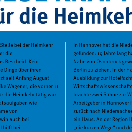
it dem renommierten Marktforschungsinstitut imug unsere 
istungen sind. Die wichtigsten Ergebnisse und Erkenntniss
 Stelle bei der Heimkehr 
In Hannover hat die Niede
r die 
gefunden: 19 Jahre lang ha
 Bescheid. Kein 
Nähe von Osnabrück gewoh
e Dinge über ihren 
Berlin zu ziehen. In der H
bedeutet das, dass wir 
Für Sie bedeutet das natür
tzt seit Anfang August 
Ausbildung zur Hotelfachf
00 Telefoninterviews 
Zufriedenheit arbeiten. So
ke Wagener, die vorher 11 
Wirtschaftswissenschafte
melt haben. Dank der 
Thema telefonische Errei
r die Heimkehr tätig war. 
brachte zwei Söhne zur We
ntworten in der Folge 
sehr ernst genommen und 
atsaufgaben wie 
Arbeitgeber in Hannover fa
tet, sondern auch in 
unten). Auch in anderen 
hme von 
zurück nach Niedersachse
ternehmen in Hannover 
Service ganz oben auf uns
win auch bei 
ein Haus. An der Region 
r Blick auf die 
bemüht vor allem in diesen
hilft bei 
„die kurzen Wege“ und de
reicht bereits, um 
spürbaren – Themenfelder