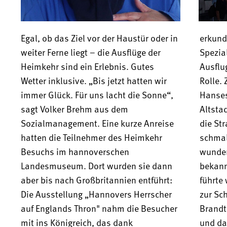
Egal, ob das Ziel vor der Haustür oder in 
erkundet wurde. Kulinarische 
weiter Ferne liegt – die Ausflüge der 
Spezialitäten spielten auch beim ersten 
Heimkehr sind ein Erlebnis. Gutes 
Ausflug im August eine gewichtige 
GEMEINSAM LEBEN,
Wetter inklusive. „Bis jetzt hatten wir 
Rolle. Ziel war dieses Mal die 
immer Glück. Für uns lacht die Sonne“, 
Hansestadt Lübeck, genauer: ­deren ­
 BESSER WOHNEN.
sagt Volker Brehm aus dem 
Altstadt. Vom Holstentor aus ging es in 
Sozialmanagement. Eine kurze Anreise 
die Straße Engelsgrube, die für ihre 
hatten die Teilnehmer des Heimkehr 
schmalen, kleinen Häuschen und die 
Besuchs im hannover­schen 
wunderschönen Handwerkergänge ­
Landesmuseum. Dort wurden sie dann 
bekannt ist. Die Besichtigungstour 
aber bis nach Großbritannien entführt: 
führte weiter zum Heilig-Geist-Hospital, 
Die Ausstellung „Hannovers Herrscher 
zur Schiffergesellschaft, zum Willy-
auf Englands Thron" nahm die Besucher 
Brandt-Haus, in die Villa Buddenbrook 
mit ins Königreich, das dank 
und das Café Niederegger. Bei diesem 